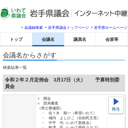
会議録検索
岩手県議会トップページ
岩手県ホームページ
トップ
会議名
議員名
会派等
会議名からさがす
検索結果一覧
令和２年２月定例会 3月17日（火） 予算特別委
員会
○ 開会
○ 部局審査
（県土整備部）
再生
・ 佐々木 順一（希望いわて）
・ 城内 よしひこ（自由民主党）
・ 中平 均（いわて新政会）
・ 飯澤 匡（いわて県民クラブ）