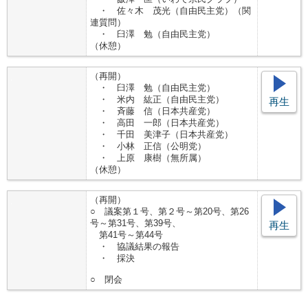
・ 佐々木 茂光（自由民主党）（関
連質問）
・ 臼澤 勉（自由民主党）
（休憩）
（再開）
・ 臼澤 勉（自由民主党）
・ 米内 紘正（自由民主党）
再生
・ 斉藤 信（日本共産党）
・ 高田 一郎（日本共産党）
・ 千田 美津子（日本共産党）
・ 小林 正信（公明党）
・ 上原 康樹（無所属）
（休憩）
（再開）
○ 議案第１号、第２号～第20号、第26
号～第31号、第39号、
再生
第41号～第44号
・ 協議結果の報告
・ 採決
○ 閉会