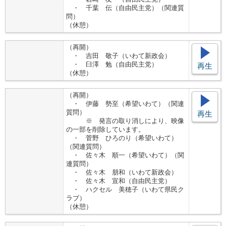
・ 千葉 伝（自由民主党）（関連質
問）
（休憩）
（再開）
・ 吉田 敬子（いわて新政会）
・ 臼澤 勉（自由民主党）
再生
（休憩）
（再開）
・ 伊藤 勢至（希望いわて）（関連
質問）
再生
※ 発言の取り消しにより、映像
の一部を削除しています。
・ 菅野 ひろのり（希望いわて）
（関連質問）
・ 佐々木 順一（希望いわて）（関
連質問）
・ 佐々木 朋和（いわて新政会）
・ 佐々木 宣和（自由民主党）
・ ハクセル 美穂子（いわて県民ク
ラブ）
（休憩）