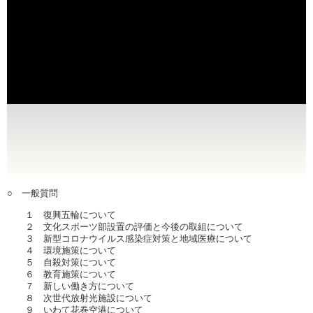
○ 一般質問
１ 復興五輪について
２ 文化スポーツ部設置の評価と今後の取組について
３ 新型コロナウイルス感染症対策と地域医療について
４ 環境施策について
５ 自殺対策について
６ 教育施策について
７ 新しい働き方について
８ 次世代放射光施設について
９ いわて花巻空港について