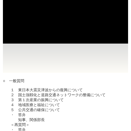
○ 一般質問
１ 東日本大震災津波からの復興について
２ 国土強靱化と道路交通ネットワークの整備について
３ 第１次産業の振興について
４ 地域医療と福祉について
５ 公共交通の確保について
・ 答弁
知事、関係部長
＜再質問＞
・ 答弁