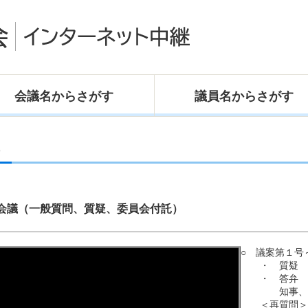
会議名
からさがす
議員名
からさがす
）
。
本会議（一般質問、質疑、委員会付託）
○ 議案第１号
・ 質疑
・ 答弁
知事、企画
＜再質問＞