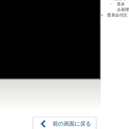
・ 答弁
企画理事
○ 委員会付託
前の画面に戻る