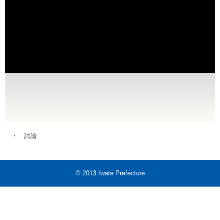
・ 討論
© 2013 Iwate Prefecture