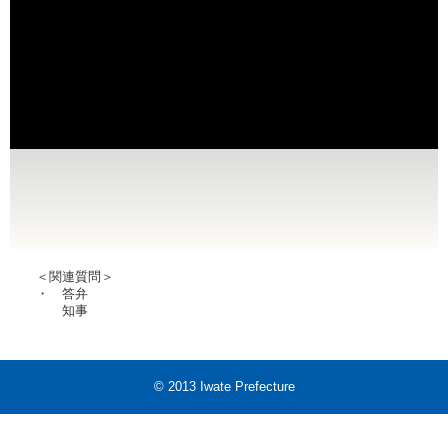
＜関連質問＞
・ 答弁
知事
© 2013 Iwate Prefecture