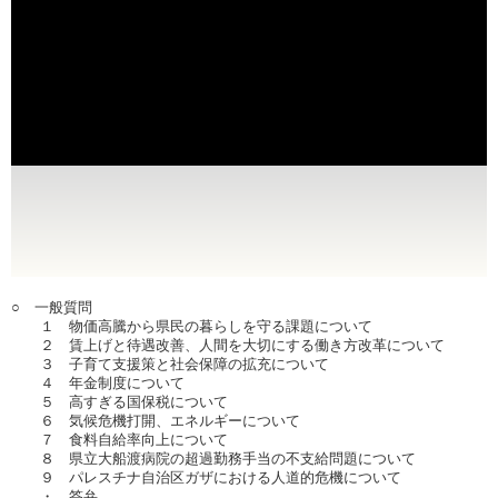
○ 一般質問
１ 物価高騰から県民の暮らしを守る課題について
２ 賃上げと待遇改善、人間を大切にする働き方改革について
３ 子育て支援策と社会保障の拡充について
４ 年金制度について
５ 高すぎる国保税について
６ 気候危機打開、エネルギーについて
７ 食料自給率向上について
８ 県立大船渡病院の超過勤務手当の不支給問題について
９ パレスチナ自治区ガザにおける人道的危機について
・ 答弁