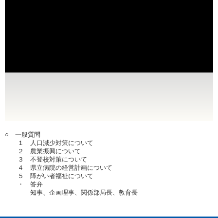
○ 一般質問
１ 人口減少対策について
２ 農業振興について
３ 不登校対策について
４ 県立病院の経営計画について
５ 障がい者福祉について
・ 答弁
知事、企画理事、関係部局長、教育長