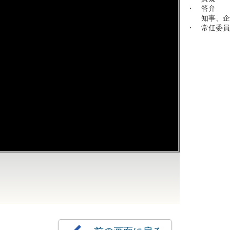
・ 答弁
知事、企画
・ 常任委員