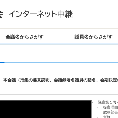
会議名
からさがす
議員名
からさがす
）
。
） 本会議（招集の趣意説明、会議録署名議員の指名、会期決
○ 議案第１号
・ 提案理由
総務部長
・ 質疑